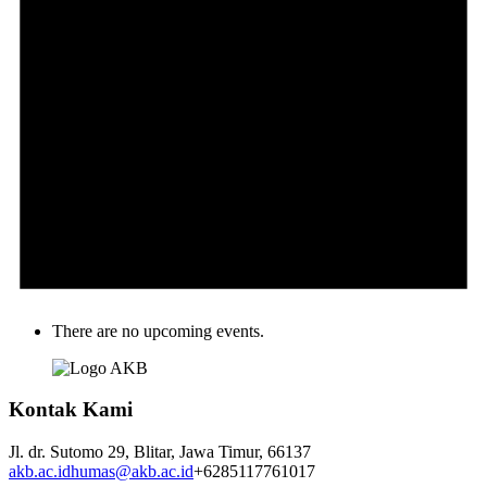
There are no upcoming events.
Kontak Kami
Jl. dr. Sutomo 29,
Blitar,
Jawa Timur,
66137
akb.ac.id
humas@akb.ac.id
+6285117761017