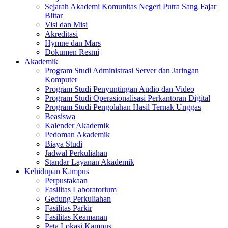
Sejarah Akademi Komunitas Negeri Putra Sang Fajar
Blitar
Visi dan Misi
Akreditasi
Hymne dan Mars
Dokumen Resmi
Akademik
Program Studi Administrasi Server dan Jaringan
Komputer
Program Studi Penyuntingan Audio dan Video
Program Studi Operasionalisasi Perkantoran Digital
Program Studi Pengolahan Hasil Ternak Unggas
Beasiswa
Kalender Akademik
Pedoman Akademik
Biaya Studi
Jadwal Perkuliahan
Standar Layanan Akademik
Kehidupan Kampus
Perpustakaan
Fasilitas Laboratorium
Gedung Perkuliahan
Fasilitas Parkir
Fasilitas Keamanan
Peta Lokasi Kampus