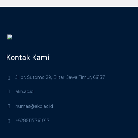
Kontak Kami
Jl. dr. Sutomo 29,
Blitar,
Jawa Timur,
66137
akb.ac.id
humas@akb.ac.id
+6285117761017