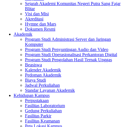
Sejarah Akademi Komunitas Negeri Putra Sang Fajar
Blitar
Visi dan Misi
Akreditasi
Hymne dan Mars
Dokumen Resmi
Akademik
Program Studi Administrasi Server dan Jaringan
Komputer
Program Studi Penyuntingan Audio dan Video
Program Studi Operasionalisasi Perkantoran Digital
Program Studi Pengolahan Hasil Ternak Unggas
Beasiswa
Kalender Akademik
Pedoman Akademik
Biaya Studi
Jadwal Perkuliahan
Standar Layanan Akademik
Kehidupan Kampus
Perpustakaan
Fasilitas Laboratorium
Gedung Perkuliahan
Fasilitas Parkir
Fasilitas Keamanan
Peta Lokasi Kampus