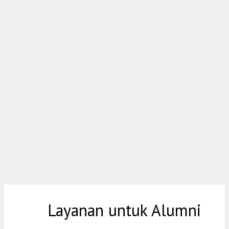
90%
Alumni Bekerja
Indonesia
Sebaran Alumni
Layanan untuk Alumni