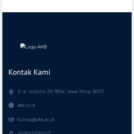
Kontak Kami
Jl. dr. Sutomo 29,
Blitar,
Jawa Timur,
66137
akb.ac.id
humas@akb.ac.id
+6285117761017