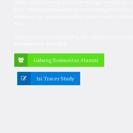
adalah bagian penting dari perkembangan kampus dan d
kerja. Melalui jejaring alumni, kami membangun koneksi,
kolaborasi, dan peluang baru bagi lulusan maupun mahas
aktif.
Tetap terhubung, berkembang, dan menginspirasi bersa
keluarga besar AKN Blitar.
Gabung Komunitas Alumni
Isi Tracer Study