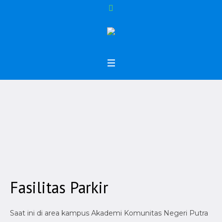
Fasilitas Parkir
Home
/
Kehidupan Kampus
/
Fasilitas Parkir
Fasilitas Parkir
Saat ini di area kampus Akademi Komunitas Negeri Putra