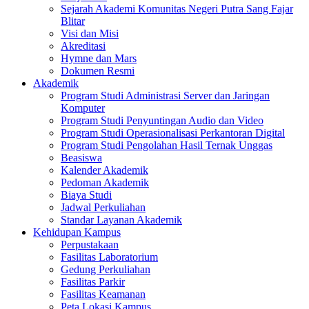
Sejarah Akademi Komunitas Negeri Putra Sang Fajar
Blitar
Visi dan Misi
Akreditasi
Hymne dan Mars
Dokumen Resmi
Akademik
Program Studi Administrasi Server dan Jaringan
Komputer
Program Studi Penyuntingan Audio dan Video
Program Studi Operasionalisasi Perkantoran Digital
Program Studi Pengolahan Hasil Ternak Unggas
Beasiswa
Kalender Akademik
Pedoman Akademik
Biaya Studi
Jadwal Perkuliahan
Standar Layanan Akademik
Kehidupan Kampus
Perpustakaan
Fasilitas Laboratorium
Gedung Perkuliahan
Fasilitas Parkir
Fasilitas Keamanan
Peta Lokasi Kampus