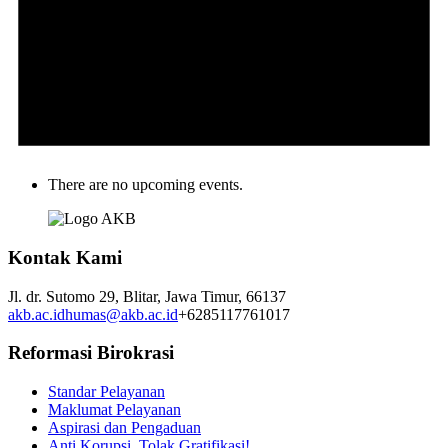
There are no upcoming events.
Kontak Kami
Jl. dr. Sutomo 29,
Blitar,
Jawa Timur,
66137
akb.ac.id
humas@akb.ac.id
+6285117761017
Reformasi Birokrasi
Standar Pelayanan
Maklumat Pelayanan
Aspirasi dan Pengaduan
Anti Korupsi, Tolak Gratifikasi!