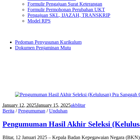
Formulir Pengajuan Surat Keterangan
Formulir Permohonan Perubahan UKT
Pengajuan SKL, IJAZAH, TRANSKRIP
Model RPS
Pedoman Penyusunan Kurikulum
Dokumen Penjaminan Mutu
January 12, 2025
January 15, 2025
akblitar
Berita
/
Pengumuman
/
Unduhan
Pengumuman Hasil Akhir Seleksi (Kelulu
Blitar, 12 Januari 2025 – Kepala Badan Kepegawaian Negara (BKN) s