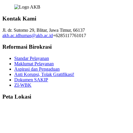
Kontak Kami
Jl. dr. Sutomo 29,
Blitar,
Jawa Timur,
66137
akb.ac.id
humas@akb.ac.id
+6285117761017
Reformasi Birokrasi
Standar Pelayanan
Maklumat Pelayanan
Aspirasi dan Pengaduan
Anti Korupsi, Tolak Gratifikasi!
Dokumen SAKIP
ZI-WBK
Peta Lokasi