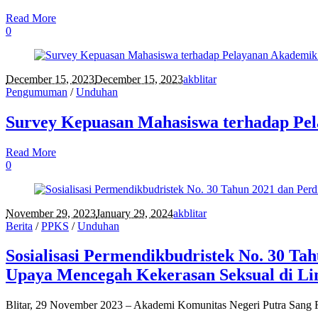
Read More
0
December 15, 2023
December 15, 2023
akblitar
Pengumuman
/
Unduhan
Survey Kepuasan Mahasiswa terhadap Pel
Read More
0
November 29, 2023
January 29, 2024
akblitar
Berita
/
PPKS
/
Unduhan
Sosialisasi Permendikbudristek No. 30 Ta
Upaya Mencegah Kekerasan Seksual di L
Blitar, 29 November 2023 – Akademi Komunitas Negeri Putra Sang Faja