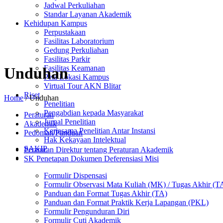
Jadwal Perkuliahan
Standar Layanan Akademik
Kehidupan Kampus
Perpustakaan
Fasilitas Laboratorium
Gedung Perkuliahan
Fasilitas Parkir
Fasilitas Keamanan
Unduhan
Peta Lokasi Kampus
Virtual Tour AKN Blitar
Riset
Home
/
Unduhan
Penelitian
Pengabdian kepada Masyarakat
Peraturan
Jurnal Penelitian
Akademik
Kerjasama Penelitian Antar Instansi
Pedoman/Panduan
Hak Kekayaan Intelektual
SAKIP
Peraturan Direktur tentang Peraturan Akademik
SK Penetapan Dokumen Deferensiasi Misi
Formulir Dispensasi
Formulir Observasi Mata Kuliah (MK) / Tugas Akhir (T
Panduan dan Format Tugas Akhir (TA)
Panduan dan Format Praktik Kerja Lapangan (PKL)
Formulir Pengunduran Diri
Formulir Cuti Akademik