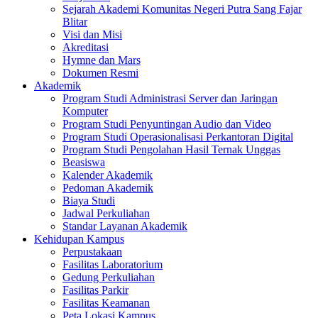
Sejarah Akademi Komunitas Negeri Putra Sang Fajar
Blitar
Visi dan Misi
Akreditasi
Hymne dan Mars
Dokumen Resmi
Akademik
Program Studi Administrasi Server dan Jaringan
Komputer
Program Studi Penyuntingan Audio dan Video
Program Studi Operasionalisasi Perkantoran Digital
Program Studi Pengolahan Hasil Ternak Unggas
Beasiswa
Kalender Akademik
Pedoman Akademik
Biaya Studi
Jadwal Perkuliahan
Standar Layanan Akademik
Kehidupan Kampus
Perpustakaan
Fasilitas Laboratorium
Gedung Perkuliahan
Fasilitas Parkir
Fasilitas Keamanan
Peta Lokasi Kampus