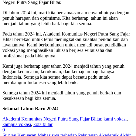
Negeri Putra Sang Fajar Blitar.
Di tahun 2024 ini, mari kita bersama-sama menyambutnya dengan
penuh harapan dan optimisme. Kita berharap, tahun ini akan
menjadi tahun yang lebih baik bagi kita semua.
Pada tahun 2024 ini, Akademi Komunitas Negeri Putra Sang Fajar
Blitar bertekad untuk terus meningkatkan kualitas pendidikan dan
layanannya. Kami berkomitmen untuk menjadi pusat pendidikan
vokasi yang menghasilkan lulusan berjiwa wirausaha dan
profesional pada bidangnya.
Kami juga berharap agar tahun 2024 menjadi tahun yang penuh
dengan kedamaian, kerukunan, dan kemajuan bagi bangsa
Indonesia. Semoga kita semua dapat bersatu padu untuk
membangun Indonesia yang lebih baik.
Semoga tahun 2024 ini menjadi tahun yang penuh berkah dan
kesuksesan bagi kita semua.
Selamat Tahun Baru 2024!
Akademi Komunitas Negeri Putra Sang Fajar Blitar
,
kami vokasi
,
kampus vokasi
,
kota blitar
0
Survey Kepuasan Mahasiswa terhadap Pelayanan Akademik Akhir