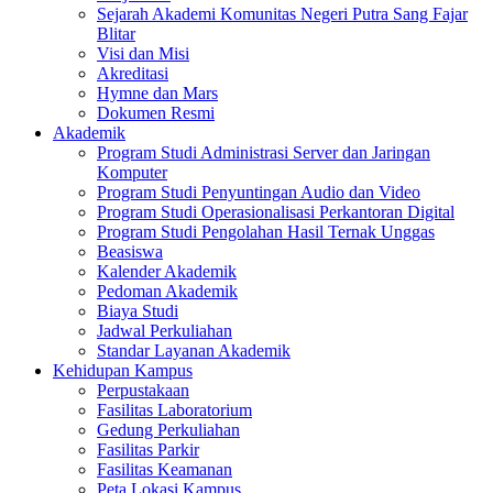
Sejarah Akademi Komunitas Negeri Putra Sang Fajar
Blitar
Visi dan Misi
Akreditasi
Hymne dan Mars
Dokumen Resmi
Akademik
Program Studi Administrasi Server dan Jaringan
Komputer
Program Studi Penyuntingan Audio dan Video
Program Studi Operasionalisasi Perkantoran Digital
Program Studi Pengolahan Hasil Ternak Unggas
Beasiswa
Kalender Akademik
Pedoman Akademik
Biaya Studi
Jadwal Perkuliahan
Standar Layanan Akademik
Kehidupan Kampus
Perpustakaan
Fasilitas Laboratorium
Gedung Perkuliahan
Fasilitas Parkir
Fasilitas Keamanan
Peta Lokasi Kampus