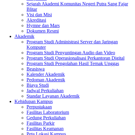
Sejarah Akademi Komunitas Negeri Putra Sang Fajar
Blitar
Visi dan Misi
Akreditasi
Hymne dan Mars
Dokumen Resmi
Akademik
Program Studi Administrasi Server dan Jaringan
Komputer
Program Studi Penyuntingan Audio dan Video
Program Studi Operasionalisasi Perkantoran Digital
Program Studi Pengolahan Hasil Ternak Unggas
Beasiswa
Kalender Akademik
Pedoman Akademik
Biaya Studi
Jadwal Perkuliahan
Standar Layanan Akademik
Kehidupan Kampus
Perpustakaan
Fasilitas Laboratorium
Gedung Perkuliahan
Fasilitas Parkir
Fasilitas Keamanan
Peta Lokasi Kampus