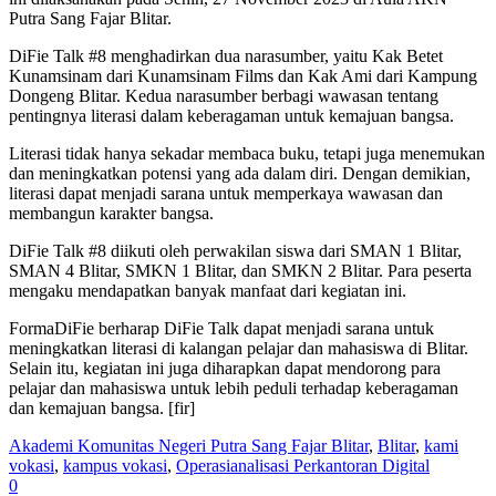
Putra Sang Fajar Blitar.
DiFie Talk #8 menghadirkan dua narasumber, yaitu Kak Betet
Kunamsinam dari Kunamsinam Films dan Kak Ami dari Kampung
Dongeng Blitar. Kedua narasumber berbagi wawasan tentang
pentingnya literasi dalam keberagaman untuk kemajuan bangsa.
Literasi tidak hanya sekadar membaca buku, tetapi juga menemukan
dan meningkatkan potensi yang ada dalam diri. Dengan demikian,
literasi dapat menjadi sarana untuk memperkaya wawasan dan
membangun karakter bangsa.
DiFie Talk #8 diikuti oleh perwakilan siswa dari SMAN 1 Blitar,
SMAN 4 Blitar, SMKN 1 Blitar, dan SMKN 2 Blitar. Para peserta
mengaku mendapatkan banyak manfaat dari kegiatan ini.
FormaDiFie berharap DiFie Talk dapat menjadi sarana untuk
meningkatkan literasi di kalangan pelajar dan mahasiswa di Blitar.
Selain itu, kegiatan ini juga diharapkan dapat mendorong para
pelajar dan mahasiswa untuk lebih peduli terhadap keberagaman
dan kemajuan bangsa. [fir]
Akademi Komunitas Negeri Putra Sang Fajar Blitar
,
Blitar
,
kami
vokasi
,
kampus vokasi
,
Operasianalisasi Perkantoran Digital
0