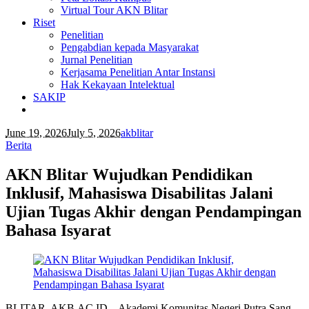
Virtual Tour AKN Blitar
Riset
Penelitian
Pengabdian kepada Masyarakat
Jurnal Penelitian
Kerjasama Penelitian Antar Instansi
Hak Kekayaan Intelektual
SAKIP
June 19, 2026
July 5, 2026
akblitar
Berita
AKN Blitar Wujudkan Pendidikan
Inklusif, Mahasiswa Disabilitas Jalani
Ujian Tugas Akhir dengan Pendampingan
Bahasa Isyarat
BLITAR, AKB.AC.ID – Akademi Komunitas Negeri Putra Sang