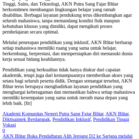
Tinggi, Sains, dan Teknologi, AKN Putra Sang Fajar Blitar
berkomitmen membangun lingkungan belajar yang ramah
disabilitas. Berbagai layanan pendukung terus dikembangkan agar
seluruh mahasiswa, tanpa memandang kondisi fisik maupun
kebutuhan khusus yang dimiliki, dapat mengikuti proses
pembelajaran secara optimal.
Melalui penerapan pendidikan yang inklusif, AKN Blitar berharap
setiap mahasiswa memiliki ruang yang sama untuk belajar,
berkembang, berprestasi, dan mempersiapkan diri memasuki dunia
kerja sesuai bidang keahliannya.
Pendidikan yang berkualitas tidak hanya diukur dari capaian
akademik, tetapi juga dari kemampuannya memberikan akses yang
setara bagi seluruh peserta didik. Dengan semangat tersebut, AKN
Blitar terus berupaya menghadirkan layanan pendidikan yang
menghargai keberagaman dan memastikan bahwa setiap mahasiswa
memiliki kesempatan yang sama untuk meraih masa depan yang
lebih baik. [fir]
Akademi Komunitas Negeri Putra Sang Fajar Blitar
,
AKN Blitar
,
Diktisaintek Berdampak
,
Pendidikan Inklusif
,
Pendidikan Tinggi
Vokasi
0
AKN Blitar Buka Pendaftaran Alih Jenjang D2 ke Sarjana melalui