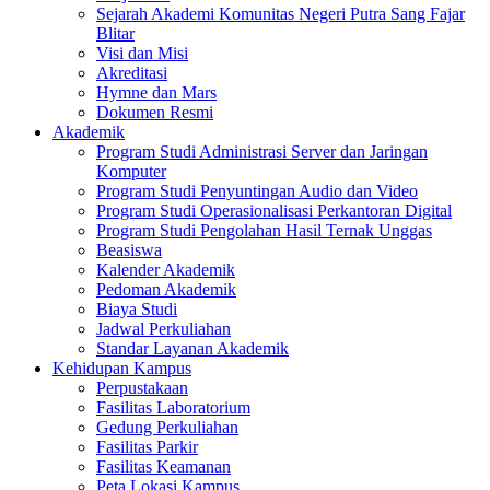
Sejarah Akademi Komunitas Negeri Putra Sang Fajar
Blitar
Visi dan Misi
Akreditasi
Hymne dan Mars
Dokumen Resmi
Akademik
Program Studi Administrasi Server dan Jaringan
Komputer
Program Studi Penyuntingan Audio dan Video
Program Studi Operasionalisasi Perkantoran Digital
Program Studi Pengolahan Hasil Ternak Unggas
Beasiswa
Kalender Akademik
Pedoman Akademik
Biaya Studi
Jadwal Perkuliahan
Standar Layanan Akademik
Kehidupan Kampus
Perpustakaan
Fasilitas Laboratorium
Gedung Perkuliahan
Fasilitas Parkir
Fasilitas Keamanan
Peta Lokasi Kampus