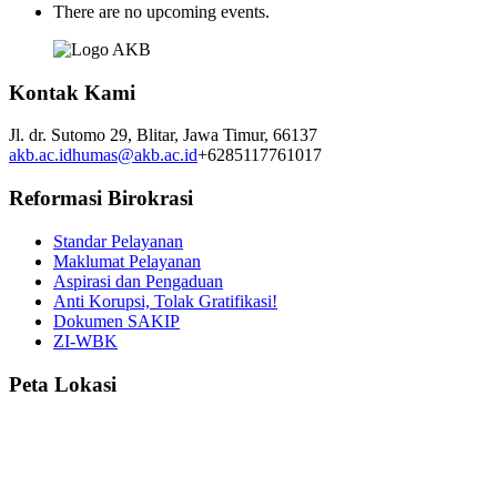
There are no upcoming events.
Kontak Kami
Jl. dr. Sutomo 29,
Blitar,
Jawa Timur,
66137
akb.ac.id
humas@akb.ac.id
+6285117761017
Reformasi Birokrasi
Standar Pelayanan
Maklumat Pelayanan
Aspirasi dan Pengaduan
Anti Korupsi, Tolak Gratifikasi!
Dokumen SAKIP
ZI-WBK
Peta Lokasi