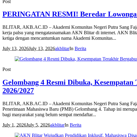
Post
PERINGATAN RESMI! Beredar Lowongan K
BLITAR, AKB.AC.ID – Akademi Komunitas Negeri Putra Sang Fajar 
kerja palsu yang mengatasnamakan AKN Blitar di internet. AKN Blit
ketiga dengan mencantumkan nama Akademi Komunitas...
July 13, 2026
July 13, 2026
akblitar
In
Berita
Post
Gelombang 4 Resmi Dibuka, Kesempatan 
2026/2027
BLITAR, AKB.AC.ID – Akademi Komunitas Negeri Putra Sang Fajar B
Penerimaan Mahasiswa Baru (PMB) Gelombang 4. Tahap ini merupak
bagi masyarakat yang belum sempat mendaftar...
July 1, 2026
July 5, 2026
akblitar
In
Berita