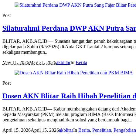
Post
Silaturahmi Perdana DWP AKN Putra San
BLITAR, AKB.AC.ID — Suasana hangat dan penuh kekeluargaan tera
digelar pada Sabtu (9/5/2026) di Aula GKT Lantai 2 kampus setemp
sekaligus membangun...
May 11, 2026
May 21, 2026
akblitar
In
Berita
Post
Dosen AKN Blitar Raih Hibah Penelitia
BLITAR, AKB.AC.ID— Kabar membanggakan datang dari Akademi Komu
kepada Masyarakat (PKM) melalui program BIMA (Basis Informasi Pe
pengetahuan sekaligus menghadirkan solusi yang berdampak bagi...
April 15, 2026
April 15, 2026
akblitar
In
Berita
,
Penelitian
,
Pengabdian