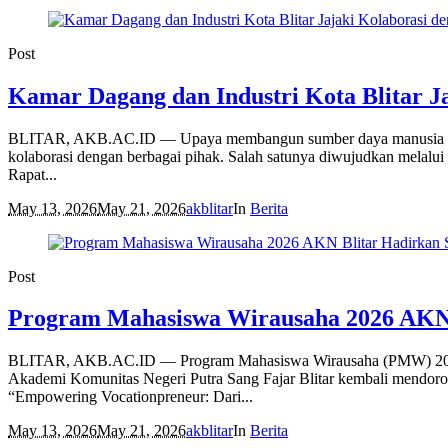
Post
Kamar Dagang dan Industri Kota Blitar J
BLITAR, AKB.AC.ID — Upaya membangun sumber daya manusia yang un
kolaborasi dengan berbagai pihak. Salah satunya diwujudkan melalu
Rapat...
May 13, 2026
May 21, 2026
akblitar
In
Berita
Post
Program Mahasiswa Wirausaha 2026 AKN 
BLITAR, AKB.AC.ID — Program Mahasiswa Wirausaha (PMW) 2026 res
Akademi Komunitas Negeri Putra Sang Fajar Blitar kembali mendoron
“Empowering Vocationpreneur: Dari...
May 13, 2026
May 21, 2026
akblitar
In
Berita