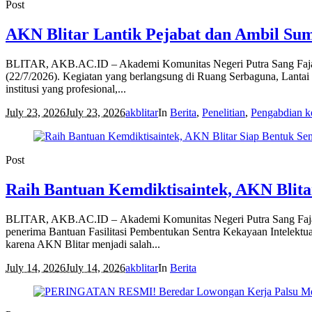
Post
AKN Blitar Lantik Pejabat dan Ambil Sum
BLITAR, AKB.AC.ID – Akademi Komunitas Negeri Putra Sang Fajar B
(22/7/2026). Kegiatan yang berlangsung di Ruang Serbaguna, Lantai 
institusi yang profesional,...
July 23, 2026
July 23, 2026
akblitar
In
Berita
,
Penelitian
,
Pengabdian k
Post
Raih Bantuan Kemdiktisaintek, AKN Blita
BLITAR, AKB.AC.ID – Akademi Komunitas Negeri Putra Sang Fajar Bli
penerima Bantuan Fasilitasi Pembentukan Sentra Kekayaan Intelektual
karena AKN Blitar menjadi salah...
July 14, 2026
July 14, 2026
akblitar
In
Berita