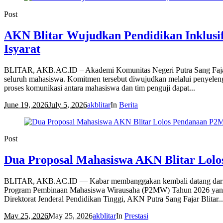
Post
AKN Blitar Wujudkan Pendidikan Inklusif
Isyarat
BLITAR, AKB.AC.ID – Akademi Komunitas Negeri Putra Sang Fajar B
seluruh mahasiswa. Komitmen tersebut diwujudkan melalui penyelen
proses komunikasi antara mahasiswa dan tim penguji dapat...
June 19, 2026
July 5, 2026
akblitar
In
Berita
Post
Dua Proposal Mahasiswa AKN Blitar Lol
BLITAR, AKB.AC.ID — Kabar membanggakan kembali datang dari Akad
Program Pembinaan Mahasiswa Wirausaha (P2MW) Tahun 2026 yang d
Direktorat Jenderal Pendidikan Tinggi, AKN Putra Sang Fajar Blitar..
May 25, 2026
May 25, 2026
akblitar
In
Prestasi