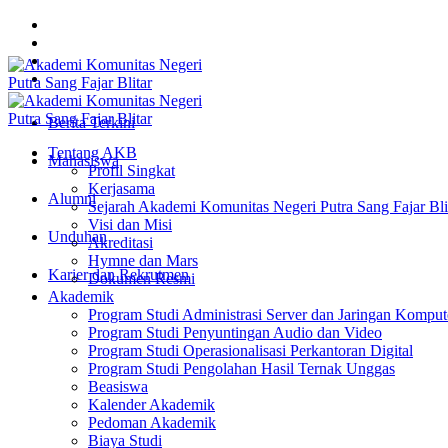
Berita Terkini
Tentang AKB
Mahasiswa
Profil Singkat
Kerjasama
Alumni
Sejarah Akademi Komunitas Negeri Putra Sang Fajar Bli
Visi dan Misi
Unduhan
Akreditasi
Hymne dan Mars
Karier dan Rekrutmen
Dokumen Resmi
Akademik
Program Studi Administrasi Server dan Jaringan Komput
Program Studi Penyuntingan Audio dan Video
Program Studi Operasionalisasi Perkantoran Digital
Program Studi Pengolahan Hasil Ternak Unggas
Beasiswa
Kalender Akademik
Pedoman Akademik
Biaya Studi