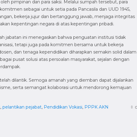
 oleh pimpinan dan para saksi. Melalui sumpah tersebut, para
omitmen sebagai untuk setia pada Pancasila dan UUD 1945,
gan, bekerja jujur dan bertanggung jawab, menjaga integritas
akan kepentingan negara di atas kepentingan pribadi.
h jabatan ini menegaskan bahwa penguatan institusi tidak
nisasi, tetapi juga pada komitmen bersama untuk bekerja
 dosen, dan tenaga kependidikan diharapkan semakin solid dalam
agai pusat solusi atas persoalan masyarakat, sejalan dengan
erdampak.
telah dilantik. Semoga amanah yang diemban dapat dijalankan
alisme, serta semangat kolaborasi untuk mendorong kemajuan
k
,
pelantikan pejabat
,
Pendidikan Vokasi
,
PPPK AKN