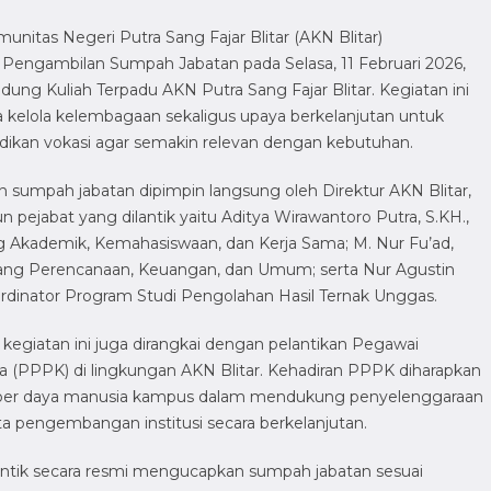
nitas Negeri Putra Sang Fajar Blitar (AKN Blitar)
Pengambilan Sumpah Jabatan pada Selasa, 11 Februari 2026,
ng Kuliah Terpadu AKN Putra Sang Fajar Blitar. Kegiatan ini
a kelola kelembagaan sekaligus upaya berkelanjutan untuk
ikan vokasi agar semakin relevan dengan kebutuhan.
n sumpah jabatan dipimpin langsung oleh Direktur AKN Blitar,
 pejabat yang dilantik yaitu Aditya Wirawantoro Putra, S.KH.,
ng Akademik, Kemahasiswaan, dan Kerja Sama; M. Nur Fu’ad,
dang Perencanaan, Keuangan, dan Umum; serta Nur Agustin
oordinator Program Studi Pengolahan Hasil Ternak Unggas.
l, kegiatan ini juga dirangkai dengan pelantikan Pegawai
a (PPPK) di lingkungan AKN Blitar. Kehadiran PPPK diharapkan
ber daya manusia kampus dalam mendukung penyelenggaraan
rta pengembangan institusi secara berkelanjutan.
antik secara resmi mengucapkan sumpah jabatan sesuai