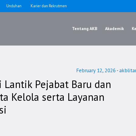
Unduhan
Karier dan Rekrutmen
Tentang AKB
Akademik
K
February 12, 2026
akblita
 Lantik Pejabat Baru dan
ta Kelola serta Layanan
si