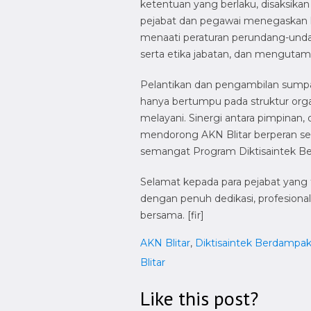
ketentuan yang berlaku, disaksikan
pejabat dan pegawai menegaskan k
menaati peraturan perundang-undan
serta etika jabatan, dan mengutam
Pelantikan dan pengambilan sumpa
hanya bertumpu pada struktur orga
melayani. Sinergi antara pimpinan,
mendorong AKN Blitar berperan seb
semangat Program Diktisaintek B
Selamat kepada para pejabat yang 
dengan penuh dedikasi, profesion
bersama. [fir]
AKN Blitar
,
Diktisaintek Berdampa
Blitar
Like this post?