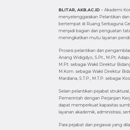
BLITAR, AKB.AC.ID
– Akademi Komu
menyelenggarakan Pelantikan dan 
bertempat di Ruang Serbaguna Gedu
menjadi bagian dari penguatan tat
meningkatkan mutu layanan pendid
Prosesi pelantikan dan pengambila
Anang Widigdyo, S.Pt., M.Pt. Adapun
M.Pt. sebagai Wakil Direktur Bida
M.Kom. sebagai Wakil Direktur Bi
Mardiana, S.T.P., M.T.P. sebagai K
Selain pelantikan pejabat struktura
Pemerintah dengan Perjanjian Kerj
dapat memperkuat kapasitas sum
layanan akademik, administrasi, se
Para pejabat dan pegawai yang dil