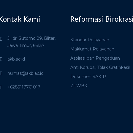
Kontak Kami
Reformasi Birokras
Jl. dr. Sutomo 29,
Blitar,
Standar Pelayanan
Jawa Timur,
66137
Maklumat Pelayanan
Aspirasi dan Pengaduan
akb.ac.id
Anti Korupsi, Tolak Gratifikasi!
humas@akb.ac.id
Dokumen SAKIP
ZI-WBK
+6285117761017