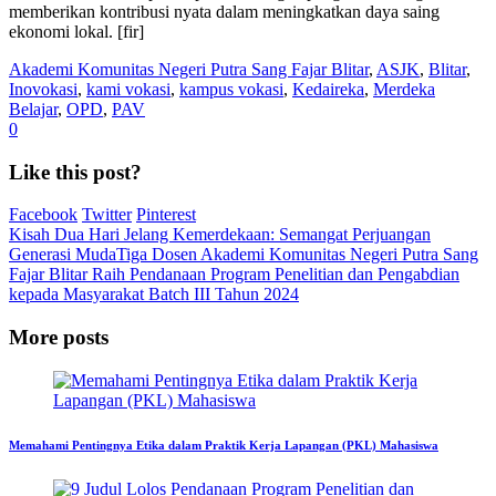
memberikan kontribusi nyata dalam meningkatkan daya saing
ekonomi lokal. [fir]
Akademi Komunitas Negeri Putra Sang Fajar Blitar
,
ASJK
,
Blitar
,
Inovokasi
,
kami vokasi
,
kampus vokasi
,
Kedaireka
,
Merdeka
Belajar
,
OPD
,
PAV
0
Like this post?
Facebook
Twitter
Pinterest
Kisah Dua Hari Jelang Kemerdekaan: Semangat Perjuangan
Generasi Muda
Tiga Dosen Akademi Komunitas Negeri Putra Sang
Fajar Blitar Raih Pendanaan Program Penelitian dan Pengabdian
kepada Masyarakat Batch III Tahun 2024
More posts
Memahami Pentingnya Etika dalam Praktik Kerja Lapangan (PKL) Mahasiswa