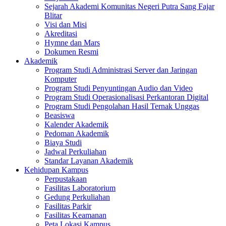
Sejarah Akademi Komunitas Negeri Putra Sang Fajar
Blitar
Visi dan Misi
Akreditasi
Hymne dan Mars
Dokumen Resmi
Akademik
Program Studi Administrasi Server dan Jaringan
Komputer
Program Studi Penyuntingan Audio dan Video
Program Studi Operasionalisasi Perkantoran Digital
Program Studi Pengolahan Hasil Ternak Unggas
Beasiswa
Kalender Akademik
Pedoman Akademik
Biaya Studi
Jadwal Perkuliahan
Standar Layanan Akademik
Kehidupan Kampus
Perpustakaan
Fasilitas Laboratorium
Gedung Perkuliahan
Fasilitas Parkir
Fasilitas Keamanan
Peta Lokasi Kampus