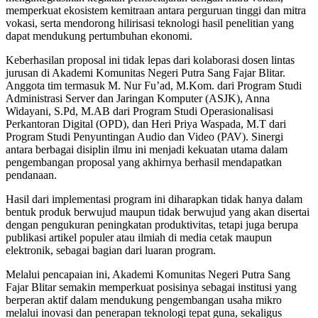
memperkuat ekosistem kemitraan antara perguruan tinggi dan mitra
vokasi, serta mendorong hilirisasi teknologi hasil penelitian yang
dapat mendukung pertumbuhan ekonomi.
Keberhasilan proposal ini tidak lepas dari kolaborasi dosen lintas
jurusan di Akademi Komunitas Negeri Putra Sang Fajar Blitar.
Anggota tim termasuk M. Nur Fu’ad, M.Kom. dari Program Studi
Administrasi Server dan Jaringan Komputer (ASJK), Anna
Widayani, S.Pd, M.AB dari Program Studi Operasionalisasi
Perkantoran Digital (OPD), dan Heri Priya Waspada, M.T dari
Program Studi Penyuntingan Audio dan Video (PAV). Sinergi
antara berbagai disiplin ilmu ini menjadi kekuatan utama dalam
pengembangan proposal yang akhirnya berhasil mendapatkan
pendanaan.
Hasil dari implementasi program ini diharapkan tidak hanya dalam
bentuk produk berwujud maupun tidak berwujud yang akan disertai
dengan pengukuran peningkatan produktivitas, tetapi juga berupa
publikasi artikel populer atau ilmiah di media cetak maupun
elektronik, sebagai bagian dari luaran program.
Melalui pencapaian ini, Akademi Komunitas Negeri Putra Sang
Fajar Blitar semakin memperkuat posisinya sebagai institusi yang
berperan aktif dalam mendukung pengembangan usaha mikro
melalui inovasi dan penerapan teknologi tepat guna, sekaligus