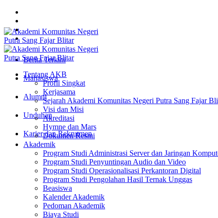
Berita Terkini
Tentang AKB
Mahasiswa
Profil Singkat
Kerjasama
Alumni
Sejarah Akademi Komunitas Negeri Putra Sang Fajar Bli
Visi dan Misi
Unduhan
Akreditasi
Hymne dan Mars
Karier dan Rekrutmen
Dokumen Resmi
Akademik
Program Studi Administrasi Server dan Jaringan Komput
Program Studi Penyuntingan Audio dan Video
Program Studi Operasionalisasi Perkantoran Digital
Program Studi Pengolahan Hasil Ternak Unggas
Beasiswa
Kalender Akademik
Pedoman Akademik
Biaya Studi