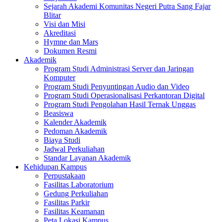
Sejarah Akademi Komunitas Negeri Putra Sang Fajar
Blitar
Visi dan Misi
Akreditasi
Hymne dan Mars
Dokumen Resmi
Akademik
Program Studi Administrasi Server dan Jaringan
Komputer
Program Studi Penyuntingan Audio dan Video
Program Studi Operasionalisasi Perkantoran Digital
Program Studi Pengolahan Hasil Ternak Unggas
Beasiswa
Kalender Akademik
Pedoman Akademik
Biaya Studi
Jadwal Perkuliahan
Standar Layanan Akademik
Kehidupan Kampus
Perpustakaan
Fasilitas Laboratorium
Gedung Perkuliahan
Fasilitas Parkir
Fasilitas Keamanan
Peta Lokasi Kampus