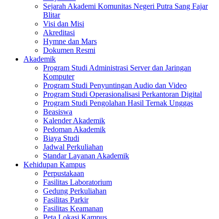
Sejarah Akademi Komunitas Negeri Putra Sang Fajar
Blitar
Visi dan Misi
Akreditasi
Hymne dan Mars
Dokumen Resmi
Akademik
Program Studi Administrasi Server dan Jaringan
Komputer
Program Studi Penyuntingan Audio dan Video
Program Studi Operasionalisasi Perkantoran Digital
Program Studi Pengolahan Hasil Ternak Unggas
Beasiswa
Kalender Akademik
Pedoman Akademik
Biaya Studi
Jadwal Perkuliahan
Standar Layanan Akademik
Kehidupan Kampus
Perpustakaan
Fasilitas Laboratorium
Gedung Perkuliahan
Fasilitas Parkir
Fasilitas Keamanan
Peta Lokasi Kampus