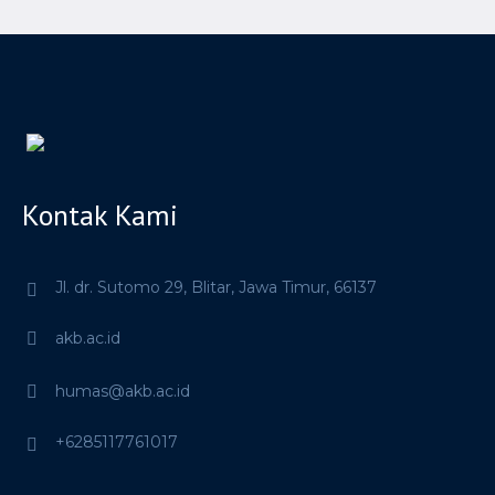
Kontak Kami
Jl. dr. Sutomo 29,
Blitar,
Jawa Timur,
66137
akb.ac.id
humas@akb.ac.id
+6285117761017