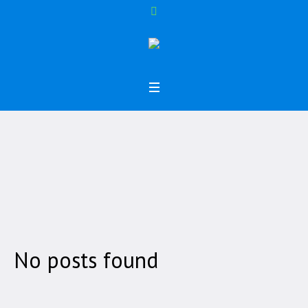
Tag:
MA
Home
/
MA
No posts found