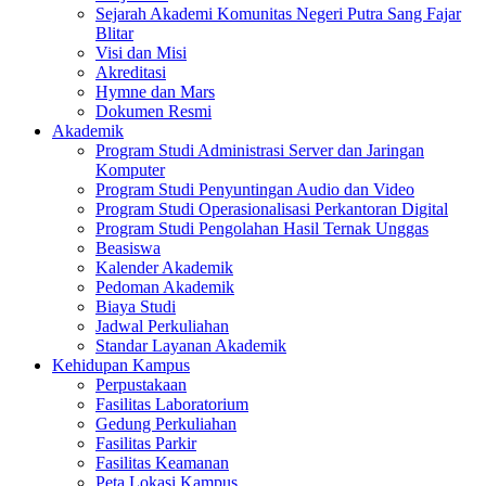
Sejarah Akademi Komunitas Negeri Putra Sang Fajar
Blitar
Visi dan Misi
Akreditasi
Hymne dan Mars
Dokumen Resmi
Akademik
Program Studi Administrasi Server dan Jaringan
Komputer
Program Studi Penyuntingan Audio dan Video
Program Studi Operasionalisasi Perkantoran Digital
Program Studi Pengolahan Hasil Ternak Unggas
Beasiswa
Kalender Akademik
Pedoman Akademik
Biaya Studi
Jadwal Perkuliahan
Standar Layanan Akademik
Kehidupan Kampus
Perpustakaan
Fasilitas Laboratorium
Gedung Perkuliahan
Fasilitas Parkir
Fasilitas Keamanan
Peta Lokasi Kampus