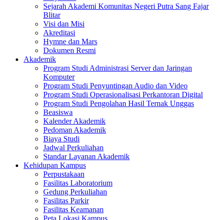
Sejarah Akademi Komunitas Negeri Putra Sang Fajar
Blitar
Visi dan Misi
Akreditasi
Hymne dan Mars
Dokumen Resmi
Akademik
Program Studi Administrasi Server dan Jaringan
Komputer
Program Studi Penyuntingan Audio dan Video
Program Studi Operasionalisasi Perkantoran Digital
Program Studi Pengolahan Hasil Ternak Unggas
Beasiswa
Kalender Akademik
Pedoman Akademik
Biaya Studi
Jadwal Perkuliahan
Standar Layanan Akademik
Kehidupan Kampus
Perpustakaan
Fasilitas Laboratorium
Gedung Perkuliahan
Fasilitas Parkir
Fasilitas Keamanan
Peta Lokasi Kampus