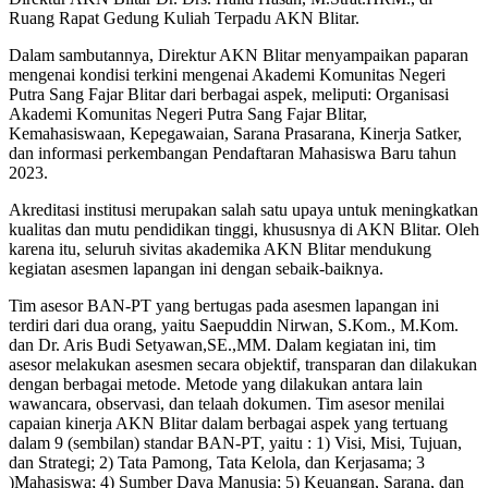
Ruang Rapat Gedung Kuliah Terpadu AKN Blitar.
Dalam sambutannya, Direktur AKN Blitar menyampaikan paparan
mengenai kondisi terkini mengenai Akademi Komunitas Negeri
Putra Sang Fajar Blitar dari berbagai aspek, meliputi: Organisasi
Akademi Komunitas Negeri Putra Sang Fajar Blitar,
Kemahasiswaan, Kepegawaian, Sarana Prasarana, Kinerja Satker,
dan informasi perkembangan Pendaftaran Mahasiswa Baru tahun
2023.
Akreditasi institusi merupakan salah satu upaya untuk meningkatkan
kualitas dan mutu pendidikan tinggi, khususnya di AKN Blitar. Oleh
karena itu, seluruh sivitas akademika AKN Blitar mendukung
kegiatan asesmen lapangan ini dengan sebaik-baiknya.
Tim asesor BAN-PT yang bertugas pada asesmen lapangan ini
terdiri dari dua orang, yaitu Saepuddin Nirwan, S.Kom., M.Kom.
dan Dr. Aris Budi Setyawan,SE.,MM. Dalam kegiatan ini, tim
asesor melakukan asesmen secara objektif, transparan dan dilakukan
dengan berbagai metode. Metode yang dilakukan antara lain
wawancara, observasi, dan telaah dokumen. Tim asesor menilai
capaian kinerja AKN Blitar dalam berbagai aspek yang tertuang
dalam 9 (sembilan) standar BAN-PT, yaitu : 1) Visi, Misi, Tujuan,
dan Strategi; 2) Tata Pamong, Tata Kelola, dan Kerjasama; 3
)Mahasiswa; 4) Sumber Daya Manusia; 5) Keuangan, Sarana, dan