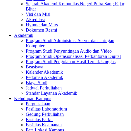
Sejarah Akademi Komunitas Negeri Putra Sang Fajar
Blitar
Visi dan Misi
Akreditasi
Hymne dan Mars
Dokumen Resmi
Akademik
Program Studi Administrasi Server dan Jaringan
Komputer
Program Studi Penyuntingan Audio dan Video
Program Studi Operasionalisasi Perkantoran Digital
Program Studi Pengolahan Hasil Ternak Unggas
Beasiswa
Kalender Akademik
Pedoman Akademik
Biaya Studi
Jadwal Perkuliahan
Standar Layanan Akademik
Kehidupan Kampus
Perpustakaan
Fasilitas Laboratorium
Gedung Perkuliahan
Fasilitas Parkir
Fasilitas Keamanan
Peta Lokasi Kampus