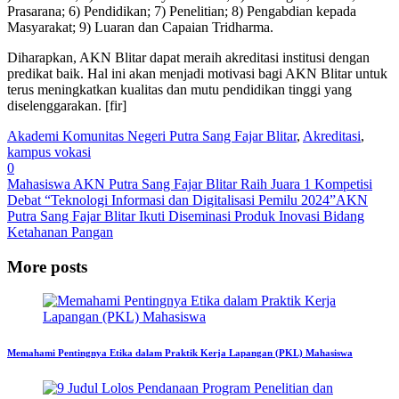
Prasarana; 6) Pendidikan; 7) Penelitian; 8) Pengabdian kepada
Masyarakat; 9) Luaran dan Capaian Tridharma.
Diharapkan, AKN Blitar dapat meraih akreditasi institusi dengan
predikat baik. Hal ini akan menjadi motivasi bagi AKN Blitar untuk
terus meningkatkan kualitas dan mutu pendidikan tinggi yang
diselenggarakan. [fir]
Akademi Komunitas Negeri Putra Sang Fajar Blitar
,
Akreditasi
,
kampus vokasi
0
Mahasiswa AKN Putra Sang Fajar Blitar Raih Juara 1 Kompetisi
Debat “Teknologi Informasi dan Digitalisasi Pemilu 2024”
AKN
Putra Sang Fajar Blitar Ikuti Diseminasi Produk Inovasi Bidang
Ketahanan Pangan
More posts
Memahami Pentingnya Etika dalam Praktik Kerja Lapangan (PKL) Mahasiswa