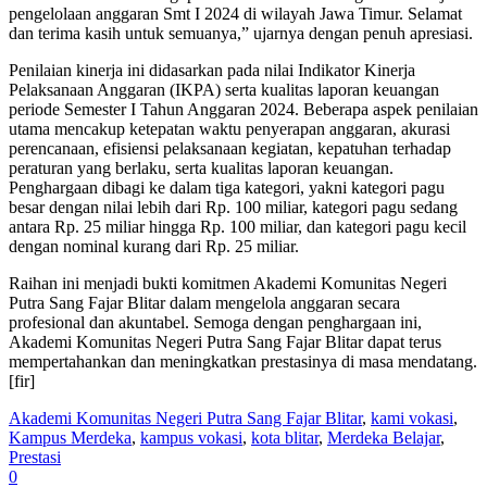
pengelolaan anggaran Smt I 2024 di wilayah Jawa Timur. Selamat
dan terima kasih untuk semuanya,” ujarnya dengan penuh apresiasi.
Penilaian kinerja ini didasarkan pada nilai Indikator Kinerja
Pelaksanaan Anggaran (IKPA) serta kualitas laporan keuangan
periode Semester I Tahun Anggaran 2024. Beberapa aspek penilaian
utama mencakup ketepatan waktu penyerapan anggaran, akurasi
perencanaan, efisiensi pelaksanaan kegiatan, kepatuhan terhadap
peraturan yang berlaku, serta kualitas laporan keuangan.
Penghargaan dibagi ke dalam tiga kategori, yakni kategori pagu
besar dengan nilai lebih dari Rp. 100 miliar, kategori pagu sedang
antara Rp. 25 miliar hingga Rp. 100 miliar, dan kategori pagu kecil
dengan nominal kurang dari Rp. 25 miliar.
Raihan ini menjadi bukti komitmen Akademi Komunitas Negeri
Putra Sang Fajar Blitar dalam mengelola anggaran secara
profesional dan akuntabel. Semoga dengan penghargaan ini,
Akademi Komunitas Negeri Putra Sang Fajar Blitar dapat terus
mempertahankan dan meningkatkan prestasinya di masa mendatang.
[fir]
Akademi Komunitas Negeri Putra Sang Fajar Blitar
,
kami vokasi
,
Kampus Merdeka
,
kampus vokasi
,
kota blitar
,
Merdeka Belajar
,
Prestasi
0