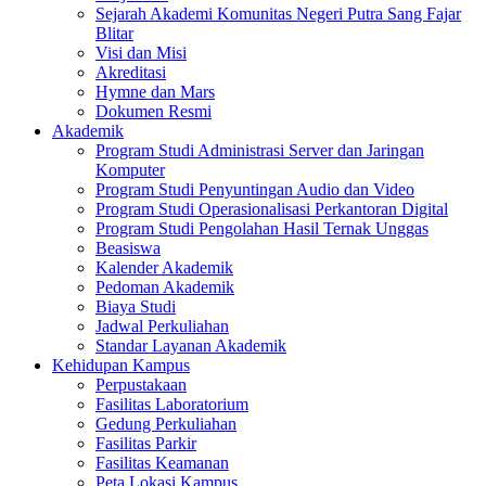
Sejarah Akademi Komunitas Negeri Putra Sang Fajar
Blitar
Visi dan Misi
Akreditasi
Hymne dan Mars
Dokumen Resmi
Akademik
Program Studi Administrasi Server dan Jaringan
Komputer
Program Studi Penyuntingan Audio dan Video
Program Studi Operasionalisasi Perkantoran Digital
Program Studi Pengolahan Hasil Ternak Unggas
Beasiswa
Kalender Akademik
Pedoman Akademik
Biaya Studi
Jadwal Perkuliahan
Standar Layanan Akademik
Kehidupan Kampus
Perpustakaan
Fasilitas Laboratorium
Gedung Perkuliahan
Fasilitas Parkir
Fasilitas Keamanan
Peta Lokasi Kampus