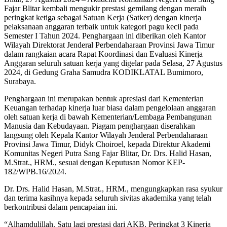
Fajar Blitar kembali mengukir prestasi gemilang dengan meraih
peringkat ketiga sebagai Satuan Kerja (Satker) dengan kinerja
pelaksanaan anggaran terbaik untuk kategori pagu kecil pada
Semester I Tahun 2024. Penghargaan ini diberikan oleh Kantor
Wilayah Direktorat Jenderal Perbendaharaan Provinsi Jawa Timur
dalam rangkaian acara Rapat Koordinasi dan Evaluasi Kinerja
Anggaran seluruh satuan kerja yang digelar pada Selasa, 27 Agustus
2024, di Gedung Graha Samudra KODIKLATAL Bumimoro,
Surabaya.
Penghargaan ini merupakan bentuk apresiasi dari Kementerian
Keuangan terhadap kinerja luar biasa dalam pengelolaan anggaran
oleh satuan kerja di bawah Kementerian/Lembaga Pembangunan
Manusia dan Kebudayaan. Piagam penghargaan diserahkan
langsung oleh Kepala Kantor Wilayah Jenderal Perbendaharaan
Provinsi Jawa Timur, Didyk Choiroel, kepada Direktur Akademi
Komunitas Negeri Putra Sang Fajar Blitar, Dr. Drs. Halid Hasan,
M.Strat., HRM., sesuai dengan Keputusan Nomor KEP-
182/WPB.16/2024.
Dr. Drs. Halid Hasan, M.Strat., HRM., mengungkapkan rasa syukur
dan terima kasihnya kepada seluruh sivitas akademika yang telah
berkontribusi dalam pencapaian ini.
“Alhamdulillah. Satu lagi prestasi dari AKB. Peringkat 3 Kinerja