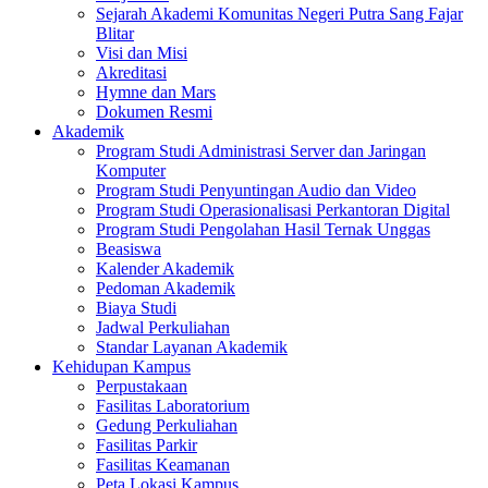
Sejarah Akademi Komunitas Negeri Putra Sang Fajar
Blitar
Visi dan Misi
Akreditasi
Hymne dan Mars
Dokumen Resmi
Akademik
Program Studi Administrasi Server dan Jaringan
Komputer
Program Studi Penyuntingan Audio dan Video
Program Studi Operasionalisasi Perkantoran Digital
Program Studi Pengolahan Hasil Ternak Unggas
Beasiswa
Kalender Akademik
Pedoman Akademik
Biaya Studi
Jadwal Perkuliahan
Standar Layanan Akademik
Kehidupan Kampus
Perpustakaan
Fasilitas Laboratorium
Gedung Perkuliahan
Fasilitas Parkir
Fasilitas Keamanan
Peta Lokasi Kampus