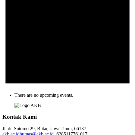
There are no upcoming events.
Kontak Kami
Jl. dr. Sutomo 29,
Blitar,
Jawa Timur,
66137
akb.ac.id
humas@akb.ac.id
+6285117761017