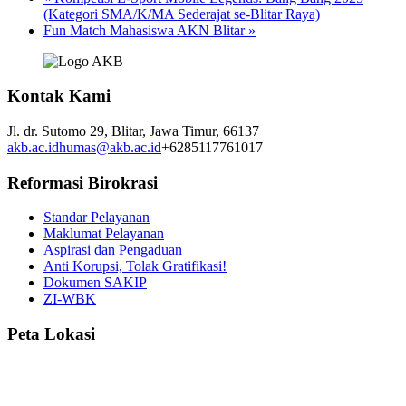
(Kategori SMA/K/MA Sederajat se-Blitar Raya)
Fun Match Mahasiswa AKN Blitar
»
Kontak Kami
Jl. dr. Sutomo 29,
Blitar,
Jawa Timur,
66137
akb.ac.id
humas@akb.ac.id
+6285117761017
Reformasi Birokrasi
Standar Pelayanan
Maklumat Pelayanan
Aspirasi dan Pengaduan
Anti Korupsi, Tolak Gratifikasi!
Dokumen SAKIP
ZI-WBK
Peta Lokasi