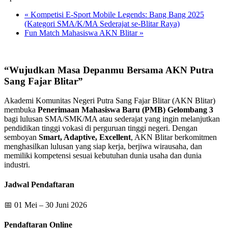
«
Kompetisi E-Sport Mobile Legends: Bang Bang 2025
(Kategori SMA/K/MA Sederajat se-Blitar Raya)
Fun Match Mahasiswa AKN Blitar
»
“Wujudkan Masa Depanmu Bersama AKN Putra
Sang Fajar Blitar”
Akademi Komunitas Negeri Putra Sang Fajar Blitar (AKN Blitar)
membuka
Penerimaan Mahasiswa Baru (PMB) Gelombang 3
bagi lulusan SMA/SMK/MA atau sederajat yang ingin melanjutkan
pendidikan tinggi vokasi di perguruan tinggi negeri. Dengan
semboyan
Smart, Adaptive, Excellent
, AKN Blitar berkomitmen
menghasilkan lulusan yang siap kerja, berjiwa wirausaha, dan
memiliki kompetensi sesuai kebutuhan dunia usaha dan dunia
industri.
Jadwal Pendaftaran
📅 01 Mei – 30 Juni 2026
Pendaftaran Online