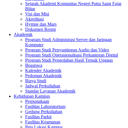
Sejarah Akademi Komunitas Negeri Putra Sang Fajar
Blitar
Visi dan Misi
Akreditasi
Hymne dan Mars
Dokumen Resmi
Akademik
Program Studi Administrasi Server dan Jaringan
Komputer
Program Studi Penyuntingan Audio dan Video
Program Studi Operasionalisasi Perkantoran Digital
Program Studi Pengolahan Hasil Ternak Unggas
Beasiswa
Kalender Akademik
Pedoman Akademik
Biaya Studi
Jadwal Perkuliahan
Standar Layanan Akademik
Kehidupan Kampus
Perpustakaan
Fasilitas Laboratorium
Gedung Perkuliahan
Fasilitas Parkir
Fasilitas Keamanan
Peta Lokasi Kampus