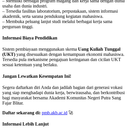
– Memiliki berbagai program magang dan kerja sama dengan dunia
usaha dan dunia industri.
– Tersedia fasilitas laboratorium, perpustakaan, sistem informasi
akademik, serta sarana pendukung kegiatan mahasiswa.
– Membuka peluang lanjut studi melalui berbagai kerja sama
perguruan tinggi.
Informasi Biaya Pendidikan
Sistem pembiayaan menggunakan skema
Uang Kuliah Tunggal
(UKT)
yang disesuaikan dengan kemampuan ekonomi mahasiswa.
Tersedia pula mekanisme pengajuan keringanan dan cicilan UKT
sesuai ketentuan yang berlaku.
Jangan Lewatkan Kesempatan Ini!
Segera daftarkan diri Anda dan jadilah bagian dari generasi vokasi
yang siap menghadapi dunia kerja, berwirausaha, dan berkontribusi
bagi masyarakat bersama Akademi Komunitas Negeri Putra Sang
Fajar Blitar.
Daftar sekarang di:
pmb.akb.ac.id
🚀
Informasi Lebih Lanjut